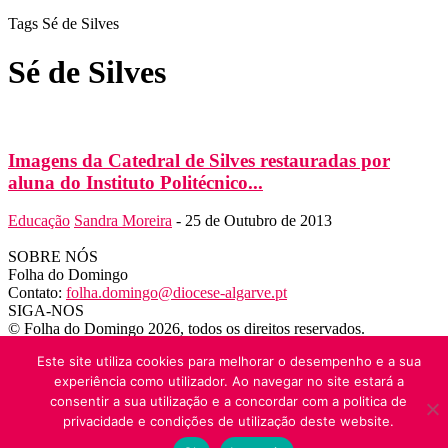
Tags
Sé de Silves
Sé de Silves
Imagens da Catedral de Silves restauradas por
aluna do Instituto Politécnico...
Educação
Sandra Moreira
-
25 de Outubro de 2013
SOBRE NÓS
Folha do Domingo
Contato:
folha.domingo@diocese-algarve.pt
SIGA-NOS
© Folha do Domingo 2026, todos os direitos reservados.
Este site utiliza cookies para melhorar o desempenho e a sua
experiência como utilizador. Ao navegar no site estará a
consentir a sua utilização e a concordar com a politica de
privacidade e condições de utilização deste website.