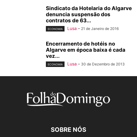
Sindicato da Hotelaria do Algarve
denuncia suspensão dos
contratos de 63...
Lusa
-
21 de Janeiro de 2016
ECONOMIA
Encerramento de hotéis no
Algarve em época baixa é cada
vez...
Lusa
-
30 de Dezembro de 2013
ECONOMIA
SOBRE NÓS