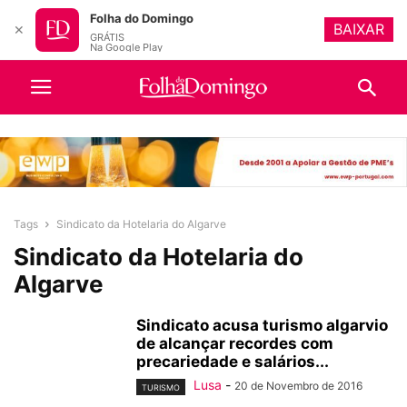
Folha do Domingo
BAIXAR
✕
GRÁTIS
Na Google Play
Tags
Sindicato da Hotelaria do Algarve
Sindicato da Hotelaria do
Algarve
Sindicato acusa turismo algarvio
de alcançar recordes com
precariedade e salários...
Lusa
-
20 de Novembro de 2016
TURISMO