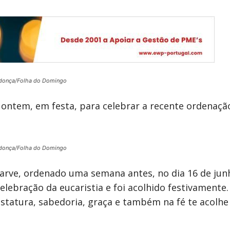
donça/Folha do Domingo
 ontem, em festa, para celebrar a recente ordenaç
donça/Folha do Domingo
arve, ordenado uma semana antes, no dia 16 de junh
celebração da eucaristia e foi acolhido festivamente
statura, sabedoria, graça e também na fé te acolh