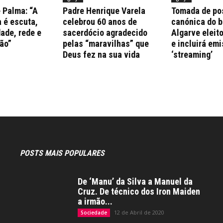
 Palma: “A
Padre Henrique Varela
Tomada de po
 é escuta,
celebrou 60 anos de
canónica do b
ade, rede e
sacerdócio agradecido
Algarve eleito
ão”
pelas “maravilhas” que
e incluirá em
Deus fez na sua vida
‘streaming’
POSTS MAIS POPULARES
De ‘Manu’ da Silva a Manuel da
Cruz. De técnico dos Iron Maiden
a irmão...
12 de Abril de 2020
Sociedade