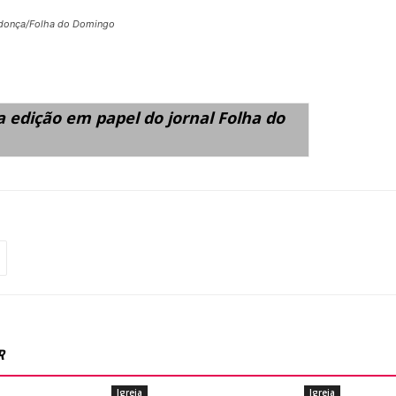
donça/Folha do Domingo
edição em papel do jornal Folha do
R
Igreja
Igreja