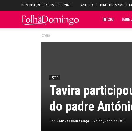
DOMINGO, 9 DE AGOSTO DE 2026
ANO: CXII
DIRETOR: SAMUEL 
Folha
INÍCIO
IGRE
Igreja
do
Domingo
Igreja
Tavira particip
do padre Antóni
Por
Samuel Mendonça
-
24 de Junho de 2019