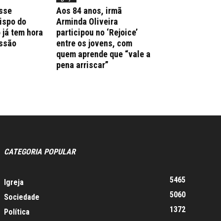
sse
Aos 84 anos, irmã
ispo do
Arminda Oliveira
 já tem hora
participou no ‘Rejoice’
issão
entre os jovens, com
quem aprende que “vale a
pena arriscar”
CATEGORIA POPULAR
5465
Igreja
5060
Sociedade
1372
Política