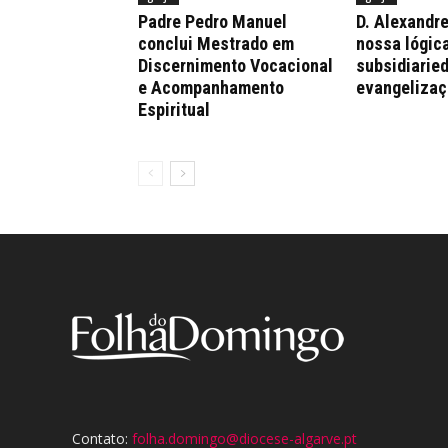
Padre Pedro Manuel
D. Alexandre
conclui Mestrado em
nossa lógica
Discernimento Vocacional
subsidiaried
e Acompanhamento
evangelizaç
Espiritual
Contato:
folha.domingo@diocese-algarve.pt