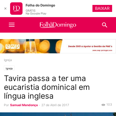
Folha do Domingo
BAIXAR
✕
GRÁTIS
Na Google Play
Igreja
Igreja
Tavira passa a ter uma
eucaristia dominical em
língua inglesa
103
Por
Samuel Mendonça
-
27 de Abril de 2017