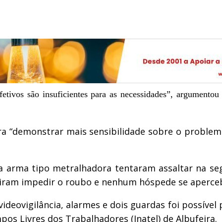
etivos são insuficientes para as necessidades”, argumento
“demonstrar mais sensibilidade sobre o problema
rma tipo metralhadora tentaram assaltar na segu
iram impedir o roubo e nenhum hóspede se aperceb
eovigilância, alarmes e dois guardas foi possível p
os Livres dos Trabalhadores (Inatel) de Albufeira.