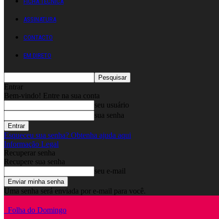
FICHA TÉCNICA
ASSINATURA
CONTACTO
EM DIRETO
Entrar
Bem-vindo! Entre na sua conta
seu usuário
sua senha
Esqueceu sua senha? Obtenha ajuda aqui
Informação Legal
Recuperar senha
Recupere sua senha
seu e-mail
Uma senha será enviada por e-mail para você.
Folha do Domingo