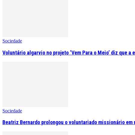
Sociedade
Voluntário algarvio no projeto ‘Vem Para o Meio’ diz que a 
Sociedade
Beatriz Bernardo prolongou o voluntariado missionário em 