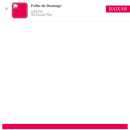
Folha do Domingo
BAIXAR
✕
GRÁTIS
Na Google Play