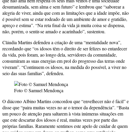
que não ama nem respeita os seus mais velhos é uma sociedade
desumanizada, sem alma e sem futuro” e lembrou que “saborear a
alegria de viver, ainda que com as limitações que a idade impõe, não
é possível sem se estar rodeado de um ambiente de amor e gratidão,
apreço e estima”. “Na reta final da vida já muita coisa se dispensa,
não, porém, o sentir-se amado e acarinhado”, sustentou.
Cláudia Martins defendeu a criação de uma “mentalidade nova”,
recordando que “os idosos têm o direito de ser felizes no entardecer
da vida, pois foram, ao longo dela, servidores da comunidade,
consumiram as suas energias em prol do progresso das terras onde
viveram”. “Continuem os idosos, na medida do possível, a viver no
seio das suas famílias”, defendeu.
Foto © Samuel Mendonça
O diácono Albino Martins concordou que “envelhecer não é fácil” e
disse que “paira muitas vezes no ar o temor da dependência”. “Basta
um pouco de atenção para saltarem à vista inúmeras situações em
que este descartar dos idosos é real, muitas vezes por parte das
próprias famílias. Raramente sentimos este apelo de cuidar de quem