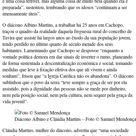
é uma coisa terrível, mas alguma coisa de muito bela quando ela é
preparada”, sustentou, lembrando que os idosos “continuam a ser
imensamente úteis”.
O diácono Albino Martins, a trabalhar há 25 anos em Cachopo,
traçou o quadro da realidade daquela freguesia rural do concelho de
Tavira que assiste há largos anos ao êxodo da sua população jovem,
tendo perdido no último quarto de século metade dos seus
habitantes. Lamentando que Cachopo se despovoe “enquanto a
vontade política demora em dar sinais de inverter o rumo, planeando
de forma sustentada a descentralização económica e social, tomando
medidas que leve à fixação efetiva dos que ali vivem e ainda
sonham”, frisou que “a Igreja Católica não os abandona”. O diácono
sublinhou que o povo da serra “teve sempre a graça de ser por ela
assistido, pois a dignidade das pessoas não se mede por dinheiro,
nem pela posição social, nem pela cultura, nem sequer pela graça da
vida juvenil”.
Diácono Albino e Cláudia Martins – Foto © Samuel Mendonç
Cláudia Martins, mulher do diácono, advertiu que “uma sociedade