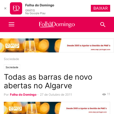
Folha do Domingo
BAIXAR
✕
GRÁTIS
Na Google Play
Sociedade
Sociedade
Todas as barras de novo
abertas no Algarve
11
Por
Folha do Domingo
-
27 de Outubro de 2011