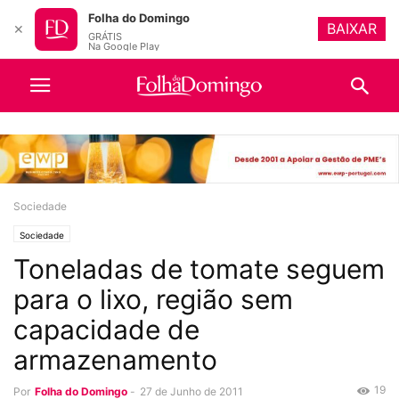
Folha do Domingo
BAIXAR
✕
GRÁTIS
Na Google Play
Sociedade
Sociedade
Toneladas de tomate seguem
para o lixo, região sem
capacidade de
armazenamento
19
Por
Folha do Domingo
-
27 de Junho de 2011