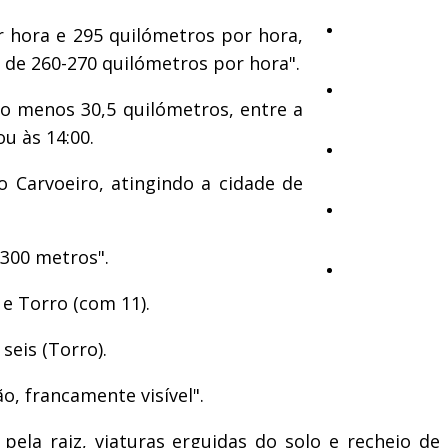
Cultura
r hora e 295 quilómetros por hora,
 de 260-270 quilómetros por hora".
Ambiente
o menos 30,5 quilómetros, entre a
u às 14:00.
Desporto
 Carvoeiro, atingindo a cidade de
Opinião
 300 metros".
Vídeos
 e Torro (com 11).
seis (Torro).
o, francamente visível".
ela raiz, viaturas erguidas do solo e recheio de