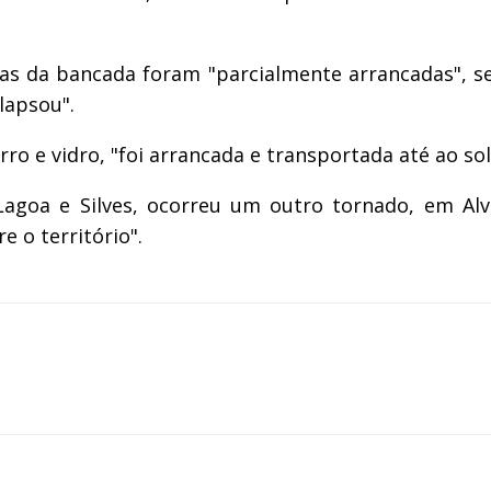
eiras da bancada foram "parcialmente arrancadas", s
lapsou".
o e vidro, "foi arrancada e transportada até ao solo
goa e Silves, ocorreu um outro tornado, em Alvo
 o território".