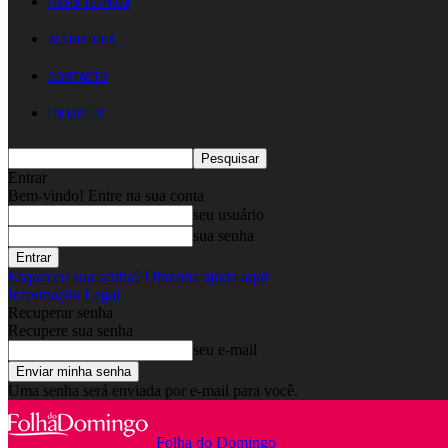
FICHA TÉCNICA
ASSINATURA
CONTACTO
EM DIRETO
Entrar
Bem-vindo! Entre na sua conta
seu usuário
sua senha
Esqueceu sua senha? Obtenha ajuda aqui
Informação Legal
Recuperar senha
Recupere sua senha
seu e-mail
Uma senha será enviada por e-mail para você.
Folha do Domingo