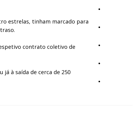
Cultura
tro estrelas, tinham marcado para
Ambiente
traso.
Desporto
spetivo contrato coletivo de
Opinião
 já à saída de cerca de 250
Vídeos