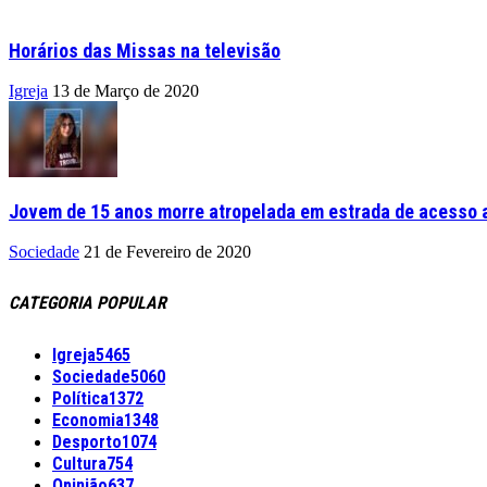
Horários das Missas na televisão
Igreja
13 de Março de 2020
Jovem de 15 anos morre atropelada em estrada de acesso a
Sociedade
21 de Fevereiro de 2020
CATEGORIA POPULAR
Igreja
5465
Sociedade
5060
Política
1372
Economia
1348
Desporto
1074
Cultura
754
Opinião
637