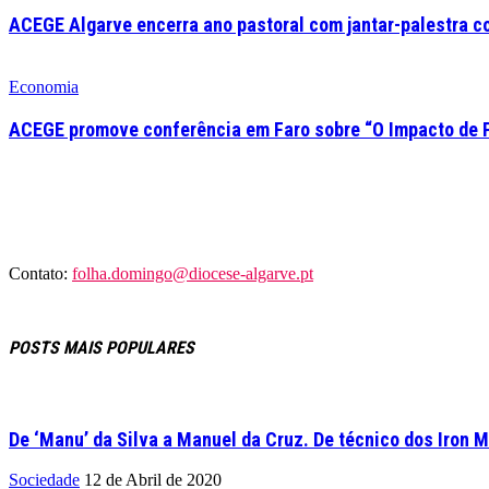
ACEGE Algarve encerra ano pastoral com jantar-palestra c
Economia
ACEGE promove conferência em Faro sobre “O Impacto de 
Contato:
folha.domingo@diocese-algarve.pt
POSTS MAIS POPULARES
De ‘Manu’ da Silva a Manuel da Cruz. De técnico dos Iron M
Sociedade
12 de Abril de 2020