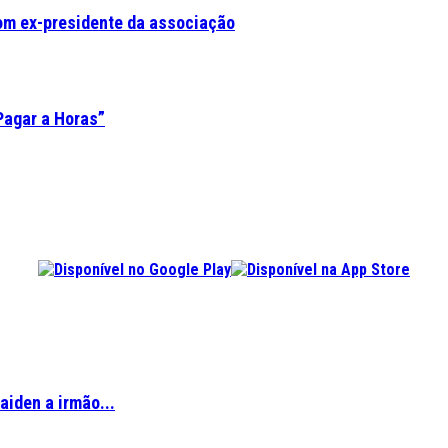
om ex-presidente da associação
Pagar a Horas”
aiden a irmão...