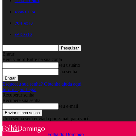
FICHA TÉCNICA
ASSINATURA
CONTACTO
EM DIRETO
Entrar
Bem-vindo! Entre na sua conta
seu usuário
sua senha
Esqueceu sua senha? Obtenha ajuda aqui
Informação Legal
Recuperar senha
Recupere sua senha
seu e-mail
Uma senha será enviada por e-mail para você.
Folha do Domingo