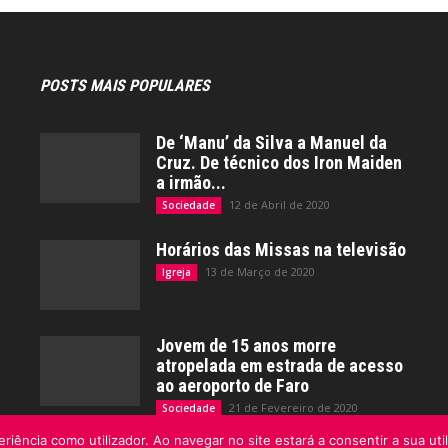
POSTS MAIS POPULARES
De ‘Manu’ da Silva a Manuel da
Cruz. De técnico dos Iron Maiden
a irmão...
12 de Abril de 2020
Sociedade
Horários das Missas na televisão
13 de Março de 2020
Igreja
Jovem de 15 anos morre
atropelada em estrada de acesso
ao aeroporto de Faro
21 de Fevereiro de 2020
Sociedade
riência como utilizador. Ao navegar no site estará a consentir a sua uti