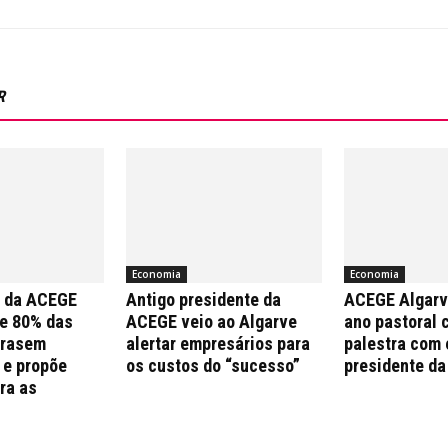
R
Economia
Economia
a da ACEGE
Antigo presidente da
ACEGE Algarv
e 80% das
ACEGE veio ao Algarve
ano pastoral 
trasem
alertar empresários para
palestra com 
 e propõe
os custos do “sucesso”
presidente da
ra as
s