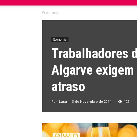
Economia
do
Domingo
Economia
Trabalhadores d
Algarve exigem
atraso
Por
Lusa
-
3 de Novembro de 2014
102