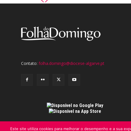
Contato:
folha.domingo@diocese-algarve.pt
Este site utiliza cookies para melhorar o desempenho e a sua expe