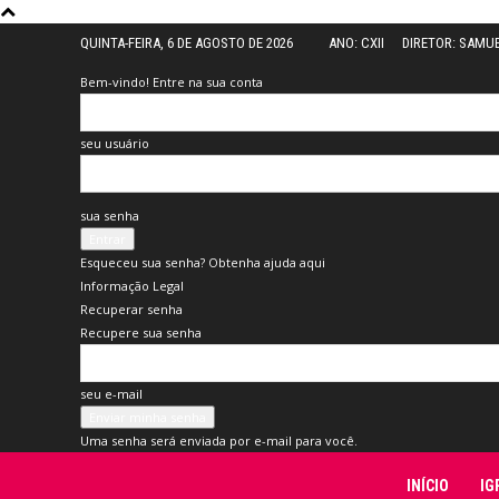
QUINTA-FEIRA, 6 DE AGOSTO DE 2026
ANO: CXII
DIRETOR: SAMU
Bem-vindo! Entre na sua conta
seu usuário
sua senha
Esqueceu sua senha? Obtenha ajuda aqui
Informação Legal
Recuperar senha
Recupere sua senha
seu e-mail
Uma senha será enviada por e-mail para você.
Folha
INÍCIO
IG