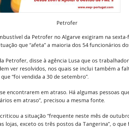
bustível da Petrofer no Algarve exigiram na sexta
ituação que “afeta” a maioria dos 54 funcionários d
 da Petrofer, disse à agência Lusa que os trabalh
m ver resolvidos, nos quais se inclui também a fal
que “foi vendida a 30 de setembro”.
s se encontrarem em atraso. Há algumas pessoas que
ários em atraso”, precisou a mesma fonte.
criticou a situação “frequente neste mês de outubr
s lojas, exceto os três postos da Tangerina”, o qu