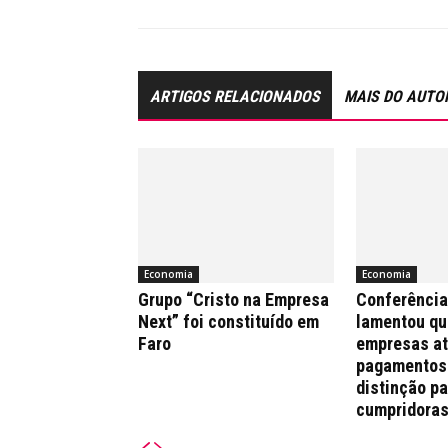
ARTIGOS RELACIONADOS
MAIS DO AUTO
Economia
Economia
Grupo “Cristo na Empresa
Conferênci
Next” foi constituído em
lamentou qu
Faro
empresas a
pagamentos
distinção pa
cumpridora