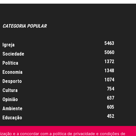
CATEGORIA POPULAR
5463
Igreja
5060
Sociedade
1372
Política
1348
Economia
1074
Desporto
754
Cultura
637
Opinião
605
Ambiente
452
Educação
lização e a concordar com a politica de privacidade e condições de