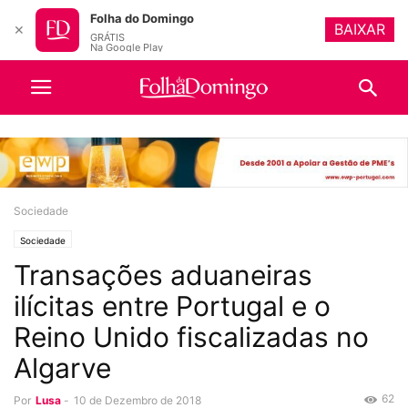
Folha do Domingo
BAIXAR
✕
GRÁTIS
Na Google Play
Sociedade
Sociedade
Transações aduaneiras
ilícitas entre Portugal e o
Reino Unido fiscalizadas no
Algarve
62
Por
Lusa
-
10 de Dezembro de 2018