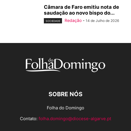
Câmara de Faro emitiu nota de
saudação ao novo bispo do...
Redação
-
14 de Julho de 2026
SOCIEDADE
SOBRE NÓS
Folha do Domingo
Contato:
folha.domingo@diocese-algarve.pt