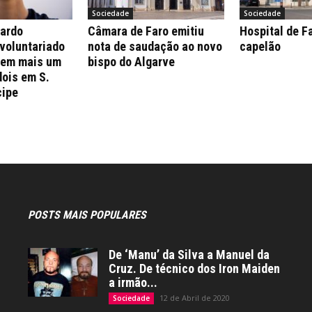
Sociedade
Sociedade
nardo
Câmara de Faro emitiu
Hospital de F
 voluntariado
nota de saudação ao novo
capelão
 em mais um
bispo do Algarve
dois em S.
cipe
POSTS MAIS POPULARES
De ‘Manu’ da Silva a Manuel da
Cruz. De técnico dos Iron Maiden
a irmão...
12 de Abril de 2020
Sociedade