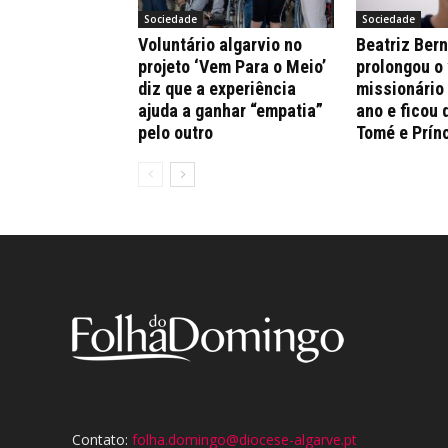
Sociedade
Sociedade
Voluntário algarvio no
Beatriz Ber
projeto ‘Vem Para o Meio’
prolongou o
diz que a experiência
missionário
ajuda a ganhar “empatia”
ano e ficou 
pelo outro
Tomé e Prín
Contato:
folha.domingo@diocese-algarve.pt