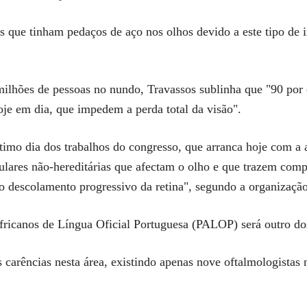
 que tinham pedaços de aço nos olhos devido a este tipo de i
milhões de pessoas no nundo, Travassos sublinha que "90 por
hoje em dia, que impedem a perda total da visão".
timo dia dos trabalhos do congresso, que arranca hoje com a an
lares não-hereditárias que afectam o olho e que trazem compl
o descolamento progressivo da retina", segundo a organização
Africanos de Língua Oficial Portuguesa (PALOP) será outro d
arências nesta área, existindo apenas nove oftalmologistas 