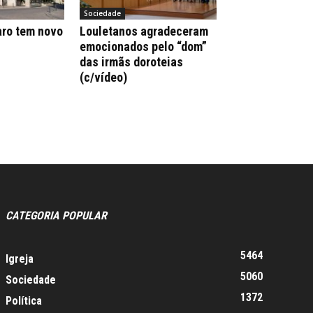
Sociedade
aro tem novo
Louletanos agradeceram
emocionados pelo “dom”
das irmãs doroteias
(c/vídeo)
CATEGORIA POPULAR
5464
Igreja
5060
Sociedade
1372
Política