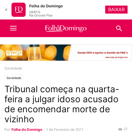
Folha do Domingo
BAIXAR
✕
GRÁTIS
Na Google Play
Sociedade
Sociedade
Tribunal começa na quarta-
feira a julgar idoso acusado
de encomendar morte de
vizinho
21
Por
Folha do Domingo
-
1 de Fevereiro de 2011