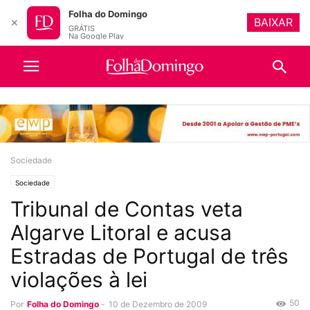
Folha do Domingo
BAIXAR
✕
GRÁTIS
Na Google Play
Sociedade
Sociedade
Tribunal de Contas veta
Algarve Litoral e acusa
Estradas de Portugal de três
violações à lei
50
Por
Folha do Domingo
-
10 de Dezembro de 2009