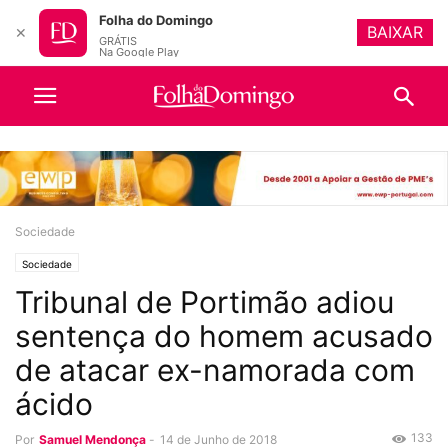
Folha do Domingo
BAIXAR
✕
GRÁTIS
Na Google Play
Sociedade
Sociedade
Tribunal de Portimão adiou
sentença do homem acusado
de atacar ex-namorada com
ácido
133
Por
Samuel Mendonça
-
14 de Junho de 2018