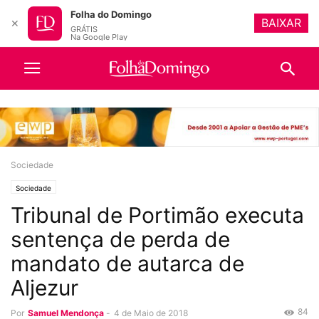
Folha do Domingo
BAIXAR
✕
GRÁTIS
Na Google Play
Sociedade
Sociedade
Tribunal de Portimão executa
sentença de perda de
mandato de autarca de
Aljezur
84
Por
Samuel Mendonça
-
4 de Maio de 2018