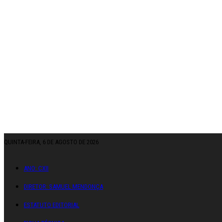
QUINTA-FEIRA, 6 DE AGOSTO DE 2026
ANO: CXII
DIRETOR: SAMUEL MENDONÇA
ESTATUTO EDITORIAL