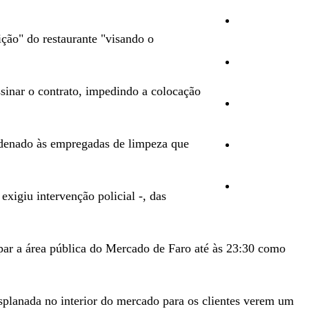
Cultura
ição" do restaurante "visando o
Ambiente
ssinar o contrato, impedindo a colocação
Desporto
rdenado às empregadas de limpeza que
Opinião
Vídeos
xigiu intervenção policial -, das
mpar a área pública do Mercado de Faro até às 23:30 como
esplanada no interior do mercado para os clientes verem um