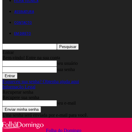
FICHA TÉCNICA
ASSINATURA
CONTACTO
EM DIRETO
Entrar
Bem-vindo! Entre na sua conta
seu usuário
sua senha
Esqueceu sua senha? Obtenha ajuda aqui
Informação Legal
Recuperar senha
Recupere sua senha
seu e-mail
Uma senha será enviada por e-mail para você.
Folha do Domingo