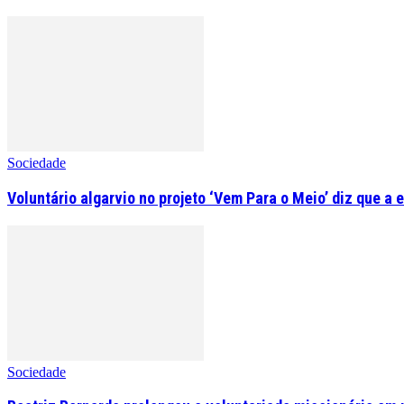
Sociedade
Voluntário algarvio no projeto ‘Vem Para o Meio’ diz que a 
Sociedade