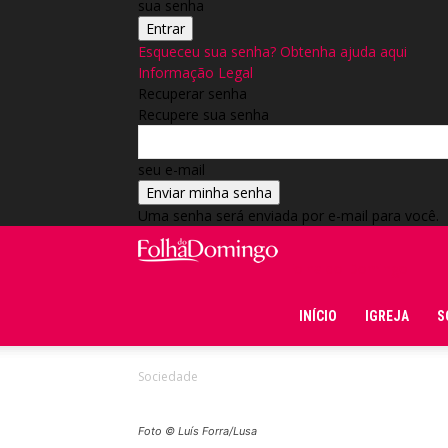
sua senha
Esqueceu sua senha? Obtenha ajuda aqui
Informação Legal
Recuperar senha
Recupere sua senha
seu e-mail
Uma senha será enviada por e-mail para você.
Folha do Domingo
INÍCIO
IGREJA
S
Sociedade
Foto © Luís Forra/Lusa