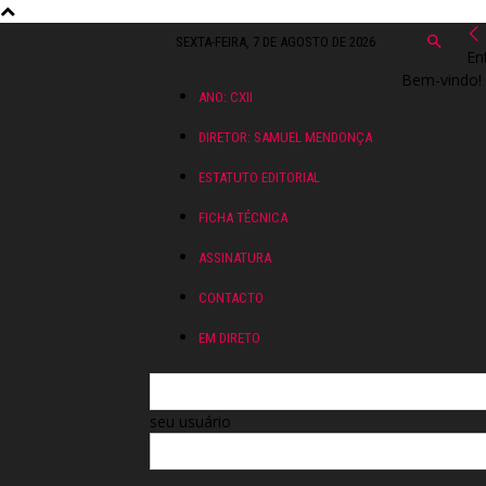
SEXTA-FEIRA, 7 DE AGOSTO DE 2026
En
Bem-vindo! 
ANO: CXII
DIRETOR: SAMUEL MENDONÇA
ESTATUTO EDITORIAL
FICHA TÉCNICA
ASSINATURA
CONTACTO
EM DIRETO
seu usuário