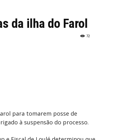
s da ilha do Farol
72
 Farol para tomarem posse de
brigado à suspensão do processo.
vo e Fiscal de Loulé determinou que