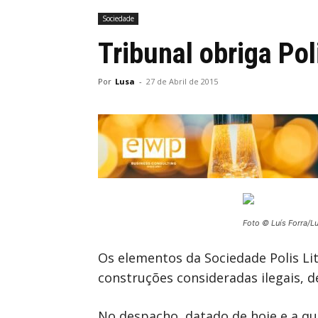
Sociedade
Tribunal obriga Pol
Por
Lusa
-
27 de Abril de 2015
Foto © Luís Forra/L
Os elementos da Sociedade Polis Li
construções consideradas ilegais, 
No despacho, datado de hoje e a qu