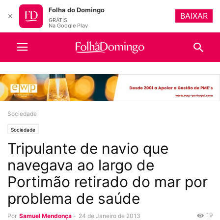
Folha do Domingo
BAIXAR
✕
GRÁTIS
Na Google Play
Sociedade
Sociedade
Tripulante de navio que
navegava ao largo de
Portimão retirado do mar por
problema de saúde
19
Por
Samuel Mendonça
-
24 de Janeiro de 2013