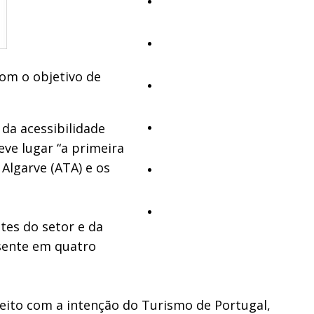
Educação
Cultura
om o objetivo de
Ambiente
da acessibilidade
Desporto
eve lugar “a primeira
Algarve (ATA) e os
Opinião
Vídeos
tes do setor e da
ssente em quatro
feito com a intenção do Turismo de Portugal,