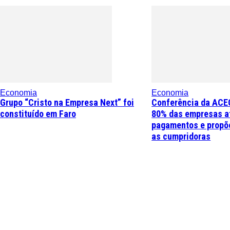
Economia
Economia
Grupo “Cristo na Empresa Next” foi
Conferência da ACE
constituído em Faro
80% das empresas a
pagamentos e propõe
as cumpridoras