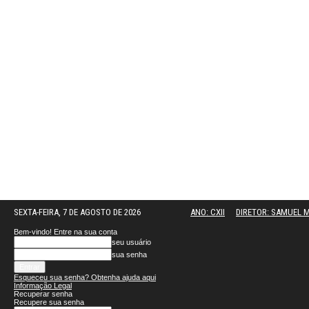
SEXTA-FEIRA, 7 DE AGOSTO DE 2026
ANO: CXII
DIRETOR: SAMUEL
Bem-vindo! Entre na sua conta
seu usuário
sua senha
Esqueceu sua senha? Obtenha ajuda aqui
Informação Legal
Recuperar senha
Recupere sua senha