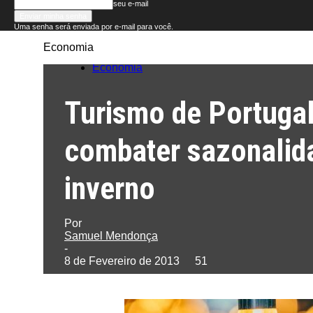
seu e-mail
Uma senha será enviada por e-mail para você.
Economia
Folha
Economia
do
Turismo de Portugal
Domingo
combater sazonalid
inverno
Por
Samuel Mendonça
-
8 de Fevereiro de 2013
51