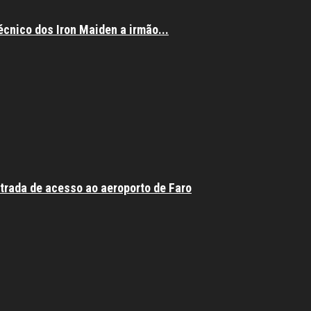
écnico dos Iron Maiden a irmão...
trada de acesso ao aeroporto de Faro