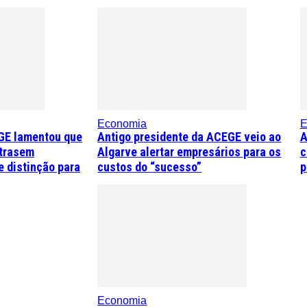
Economia
E
GE lamentou que
Antigo presidente da ACEGE veio ao
A
trasem
Algarve alertar empresários para os
c
 distinção para
custos do “sucesso”
p
Economia