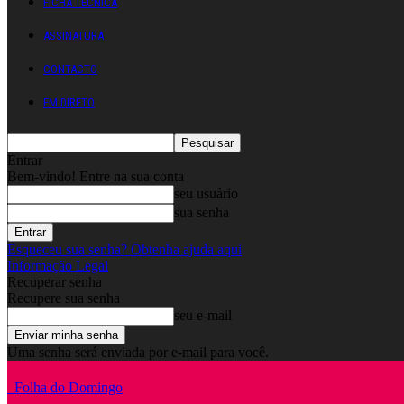
FICHA TÉCNICA
ASSINATURA
CONTACTO
EM DIRETO
Entrar
Bem-vindo! Entre na sua conta
seu usuário
sua senha
Esqueceu sua senha? Obtenha ajuda aqui
Informação Legal
Recuperar senha
Recupere sua senha
seu e-mail
Uma senha será enviada por e-mail para você.
Folha do Domingo