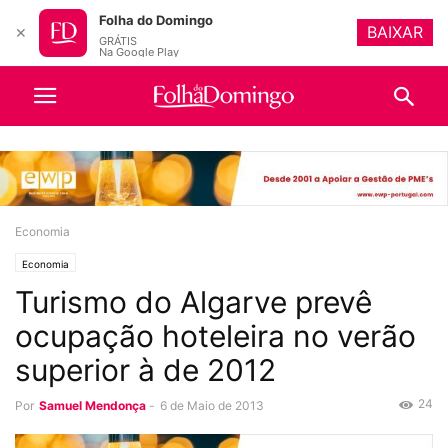
Folha do Domingo
BAIXAR
✕
GRÁTIS
Na Google Play
Economia
Economia
Turismo do Algarve prevê
ocupação hoteleira no verão
superior à de 2012
24
Por
Samuel Mendonça
-
6 de Maio de 2013