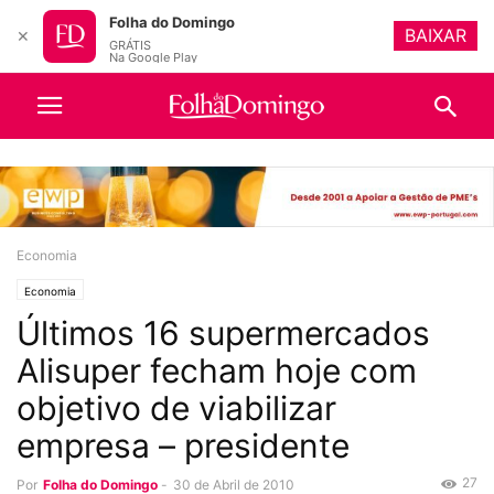
Folha do Domingo
BAIXAR
✕
GRÁTIS
Na Google Play
Economia
Economia
Últimos 16 supermercados
Alisuper fecham hoje com
objetivo de viabilizar
empresa – presidente
27
Por
Folha do Domingo
-
30 de Abril de 2010