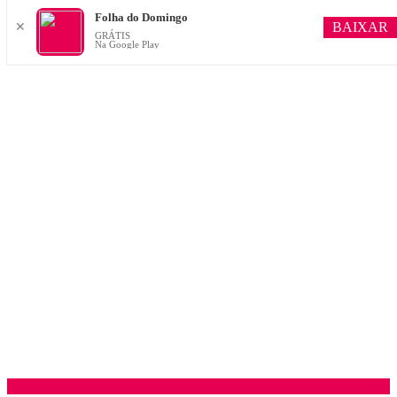
Folha do Domingo
BAIXAR
✕
GRÁTIS
Na Google Play