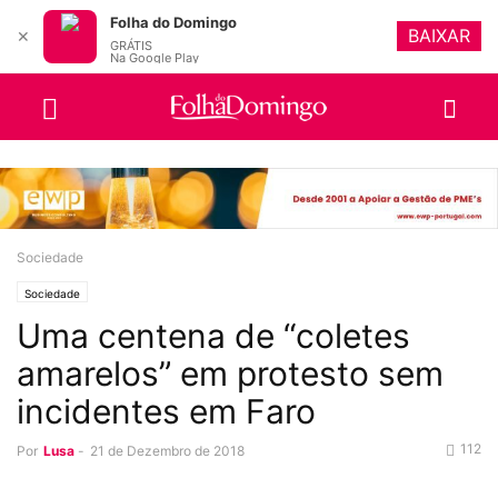
Folha do Domingo
BAIXAR
✕
GRÁTIS
Na Google Play
Sociedade
Sociedade
Uma centena de “coletes
amarelos” em protesto sem
incidentes em Faro
112
Por
Lusa
-
21 de Dezembro de 2018