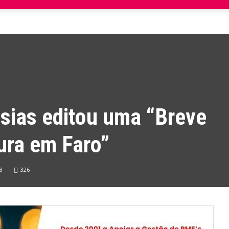
sias editou uma “Breve
tura em Faro”
8
326