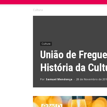
Cultura
do
Domingo
Cultura
União de Fregue
História da Cul
Por
Samuel Mendonça
-
28 de Novembro de 201