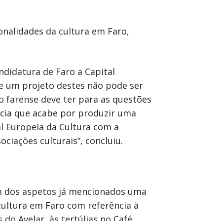
onalidades da cultura em Faro,
didatura de Faro a Capital
e um projeto destes não pode ser
o farense deve ter para as questões
ncia que acabe por produzir uma
al Europeia da Cultura com a
ciações culturais”, concluiu.
lém dos aspetos já mencionados uma
cultura em Faro com referência à
do Avelar, às tertúlias no Café