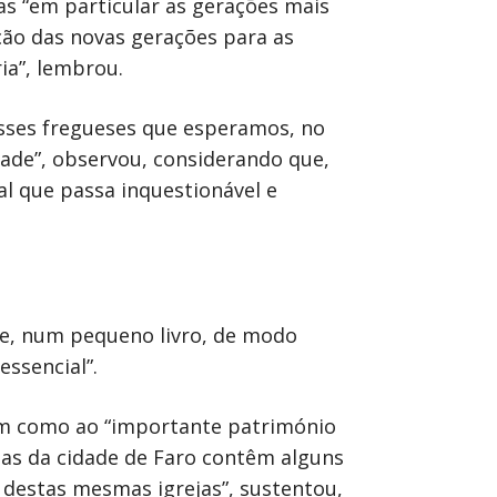
as “em particular as gerações mais
ção das novas gerações para as
ia”, lembrou.
desses fregueses que esperamos, no
dade”, observou, considerando que,
l que passa inquestionável e
te, num pequeno livro, de modo
ssencial”.
bem como ao “importante património
ejas da cidade de Faro contêm alguns
s destas mesmas igrejas”, sustentou,