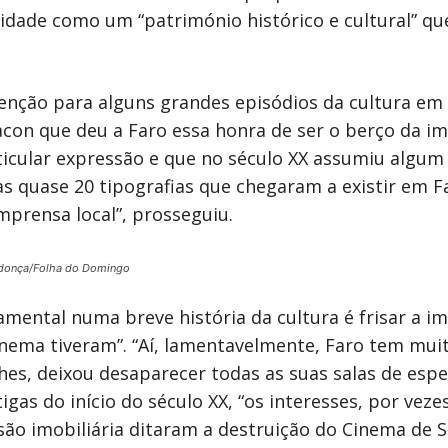
dade como um “património histórico e cultural” que
enção para alguns grandes episódios da cultura em
acon que deu a Faro essa honra de ser o berço da 
rticular expressão e que no século XX assumiu algu
nas quase 20 tipografias que chegaram a existir em 
mprensa local”, prosseguiu.
donça/Folha do Domingo
amental numa breve história da cultura é frisar a i
cinema tiveram”. “Aí, lamentavelmente, Faro tem mui
es, deixou desaparecer todas as suas salas de espe
as do início do século XX, “os interesses, por vezes
ão imobiliária ditaram a destruição do Cinema de 