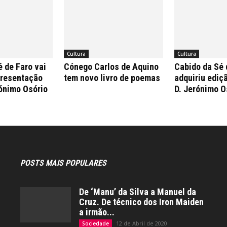
Cultura
Cultura
 de Faro vai
Cónego Carlos de Aquino
Cabido da Sé 
presentação
tem novo livro de poemas
adquiriu ediçã
rónimo Osório
D. Jerónimo O
POSTS MAIS POPULARES
De ‘Manu’ da Silva a Manuel da
Cruz. De técnico dos Iron Maiden
a irmão...
12 de Abril de 2020
Sociedade