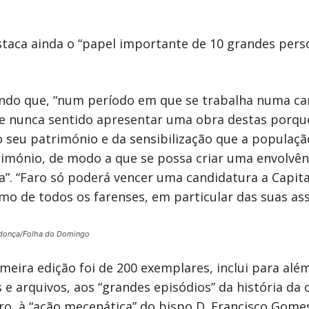
estaca ainda o “papel importante de 10 grandes pers
ndo que, “num período em que se trabalha numa can
ue nunca sentido apresentar uma obra destas porqu
o seu património e da sensibilização que a populaçã
atrimónio, de modo a que se possa criar uma envolvê
a”. “Faro só poderá vencer uma candidatura a Capit
mo de todos os farenses, em particular das suas asso
donça/Folha do Domingo
rimeira edição foi de 200 exemplares, inclui para a
e arquivos, aos “grandes episódios” da história da 
ro, à “ação mecenática” do bispo D. Francisco Gomes 