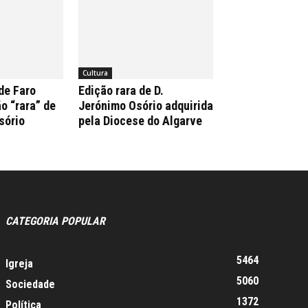
Cultura
de Faro
Edição rara de D.
o “rara” de
Jerónimo Osório adquirida
sório
pela Diocese do Algarve
CATEGORIA POPULAR
5464
Igreja
5060
Sociedade
1372
Política