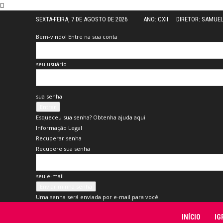
SEXTA-FEIRA, 7 DE AGOSTO DE 2026
ANO: CXII
DIRETOR: SAMUE
Bem-vindo! Entre na sua conta
seu usuário
sua senha
Esqueceu sua senha? Obtenha ajuda aqui
Informação Legal
Recuperar senha
Recupere sua senha
seu e-mail
Uma senha será enviada por e-mail para você.
Folha
INÍCIO
IG