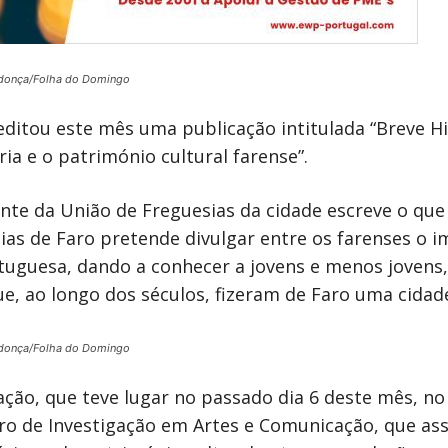
donça/Folha do Domingo
editou este mês uma publicação intitulada “Breve Hi
ia e o património cultural farense”.
nte da União de Freguesias da cidade escreve o qu
sias de Faro pretende divulgar entre os farenses o 
rtuguesa, dando a conhecer a jovens e menos jovens, 
e, ao longo dos séculos, fizeram de Faro uma cidade
donça/Folha do Domingo
ção, que teve lugar no passado dia 6 deste mês, no
ro de Investigação em Artes e Comunicação, que assi