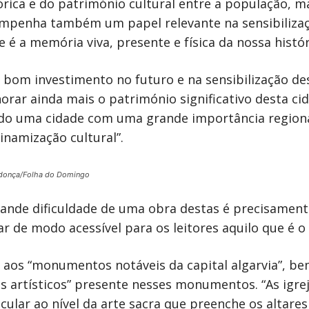
rica e do património cultural entre a população, m
sempenha também um papel relevante na sensibiliza
 é a memória viva, presente e física da nossa histór
um bom investimento no futuro e na sensibilização 
orar ainda mais o património significativo desta ci
ido uma cidade com uma grande importância regiona
namização cultural”.
donça/Folha do Domingo
rande dificuldade de uma obra destas é precisamen
de modo acessível para os leitores aquilo que é o e
a aos “monumentos notáveis da capital algarvia”, 
uros artísticos” presente nesses monumentos. “As igr
icular ao nível da arte sacra que preenche os altare