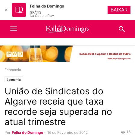
Folha do Domingo
BAIXAR
✕
GRÁTIS
Na Google Play
Economia
Economia
União de Sindicatos do
Algarve receia que taxa
recorde seja superada no
atual trimestre
16
Por
Folha do Domingo
-
16 de Fevereiro de 2012