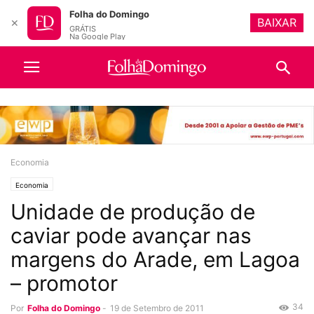
Folha do Domingo
BAIXAR
✕
GRÁTIS
Na Google Play
Economia
Economia
Unidade de produção de
caviar pode avançar nas
margens do Arade, em Lagoa
– promotor
34
Por
Folha do Domingo
-
19 de Setembro de 2011