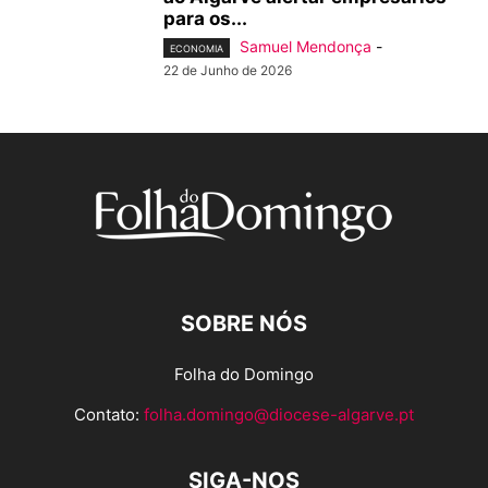
para os...
Samuel Mendonça
-
ECONOMIA
22 de Junho de 2026
SOBRE NÓS
Folha do Domingo
Contato:
folha.domingo@diocese-algarve.pt
SIGA-NOS