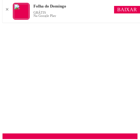
Folha do Domingo
BAIXAR
✕
GRÁTIS
Na Google Play