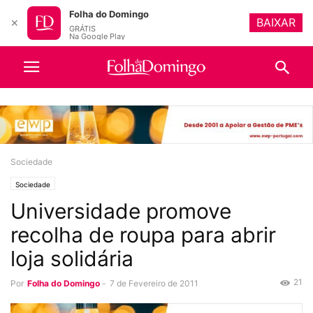
Folha do Domingo
BAIXAR
✕
GRÁTIS
Na Google Play
Sociedade
Sociedade
Universidade promove
recolha de roupa para abrir
loja solidária
21
Por
Folha do Domingo
-
7 de Fevereiro de 2011