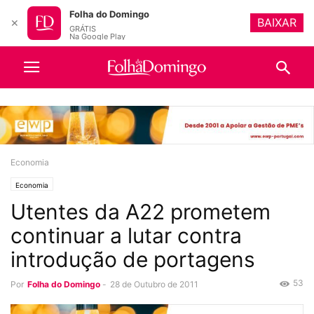
Folha do Domingo
BAIXAR
✕
GRÁTIS
Na Google Play
Economia
Economia
Utentes da A22 prometem
continuar a lutar contra
introdução de portagens
53
Por
Folha do Domingo
-
28 de Outubro de 2011