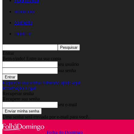
FICHA TÉCNICA
ASSINATURA
CONTACTO
EM DIRETO
Entrar
Bem-vindo! Entre na sua conta
seu usuário
sua senha
Esqueceu sua senha? Obtenha ajuda aqui
Informação Legal
Recuperar senha
Recupere sua senha
seu e-mail
Uma senha será enviada por e-mail para você.
Folha do Domingo