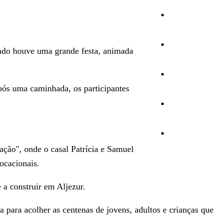
Cultura
Ambiente
hado houve uma grande festa, animada
Desporto
pós uma caminhada, os participantes
Opinião
Vídeos
ação", onde o casal Patrícia e Samuel
ocacionais.
 a construir em Aljezur.
 para acolher as centenas de jovens, adultos e crianças que