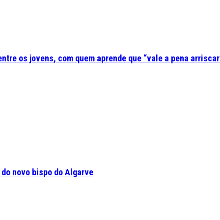
 entre os jovens, com quem aprende que “vale a pena arriscar
a do novo bispo do Algarve