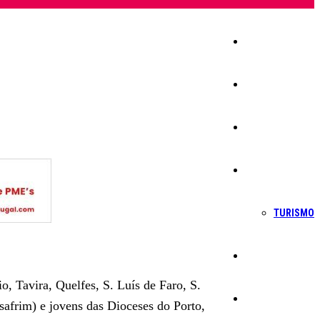
Início
Igreja
Sociedade
Economia
TURISMO
Política
, Tavira, Quelfes, S. Luís de Faro, S.
Educação
safrim) e jovens das Dioceses do Porto,