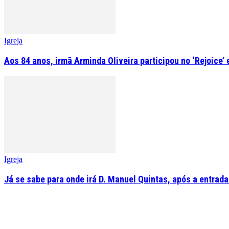
Igreja
Aos 84 anos, irmã Arminda Oliveira participou no ‘Rejoice’
Igreja
Já se sabe para onde irá D. Manuel Quintas, após a entrad