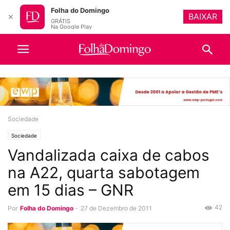
Folha do Domingo
BAIXAR
✕
GRÁTIS
Na Google Play
Sociedade
Sociedade
Vandalizada caixa de cabos
na A22, quarta sabotagem
em 15 dias – GNR
42
Por
Folha do Domingo
-
27 de Dezembro de 2011