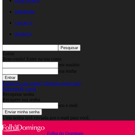
FICHA TÉCNICA
ASSINATURA
CONTACTO
EM DIRETO
Entrar
Bem-vindo! Entre na sua conta
seu usuário
sua senha
Esqueceu sua senha? Obtenha ajuda aqui
Informação Legal
Recuperar senha
Recupere sua senha
seu e-mail
Uma senha será enviada por e-mail para você.
Folha do Domingo