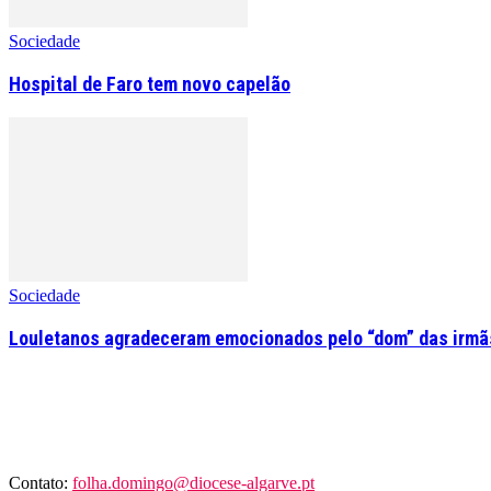
Sociedade
Hospital de Faro tem novo capelão
Sociedade
Louletanos agradeceram emocionados pelo “dom” das irmãs
Contato:
folha.domingo@diocese-algarve.pt