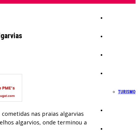
Início
lgarvias
Igreja
Sociedade
Economia
TURISMO
Política
 cometidas nas praias algarvias
elhos algarvios, onde terminou a
Educação