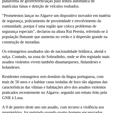
plataforma de georreferenciação para leitura automática de
matrículas falsas e deteção de veículos roubados.
"Prometemos lançar no Algarve um dispositivo inovador em matéria
de segurança, policiamento de proximidade e envolvimento da
comunidade, porque é uma região que coloca problemas de
segurança especiais", declarou na altura Rui Pereira, referindo-se à
população flutuante que aumenta no verão e à dispersão grande na
construção de moradias.
Os estrangeiros assaltados são de nacionalidade britânica, alemã e
suíça. Contudo, na zona do Sobradinho, onde se têm registado mais
assaltos violentos vivem também dinamarqueses, finlandeses e
holandeses.
Residentes estrangeiros sem domínio da língua portuguesa, com
mais de 50 anos e a habitar casas isoladas de luxo são algumas das
características das vítimas e habitações alvo dos assaltos violentos
praticados recentemente no Algarve, segundo um retrato feito pela
GNR à Lusa.
A 9 de janeiro deste ano um assalto, com recurso a violência aos
proprietários, foi registado quando quatro homens encapuzados