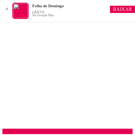
Folha do Domingo
BAIXAR
✕
GRÁTIS
Na Google Play