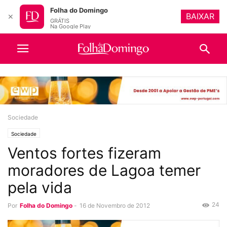
Folha do Domingo
BAIXAR
✕
GRÁTIS
Na Google Play
Sociedade
Sociedade
Ventos fortes fizeram
moradores de Lagoa temer
pela vida
24
Por
Folha do Domingo
-
16 de Novembro de 2012