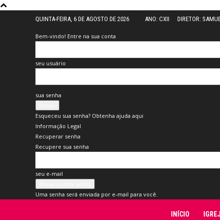
QUINTA-FEIRA, 6 DE AGOSTO DE 2026
ANO: CXII
DIRETOR: SAMU
Bem-vindo! Entre na sua conta
seu usuário
sua senha
Esqueceu sua senha? Obtenha ajuda aqui
Informação Legal
Recuperar senha
Recupere sua senha
seu e-mail
Uma senha será enviada por e-mail para você.
Folha
INÍCIO
IGRE