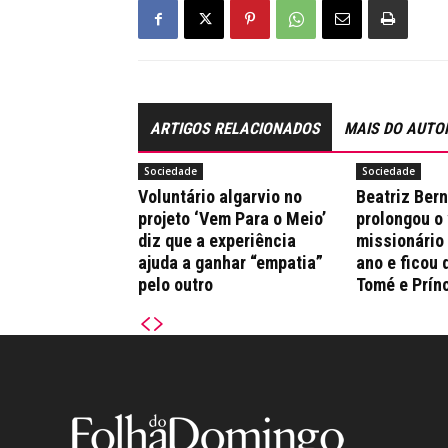
ARTIGOS RELACIONADOS
MAIS DO AUTO
Sociedade
Sociedade
Voluntário algarvio no
Beatriz Ber
projeto ‘Vem Para o Meio’
prolongou o
diz que a experiência
missionário
ajuda a ganhar “empatia”
ano e ficou 
pelo outro
Tomé e Prín