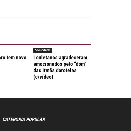
Sociedade
aro tem novo
Louletanos agradeceram
emocionados pelo “dom”
das irmãs doroteias
(c/vídeo)
CATEGORIA POPULAR