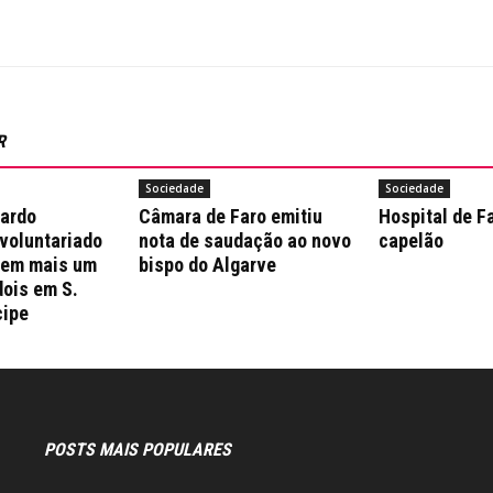
R
Sociedade
Sociedade
nardo
Câmara de Faro emitiu
Hospital de F
 voluntariado
nota de saudação ao novo
capelão
 em mais um
bispo do Algarve
dois em S.
cipe
POSTS MAIS POPULARES