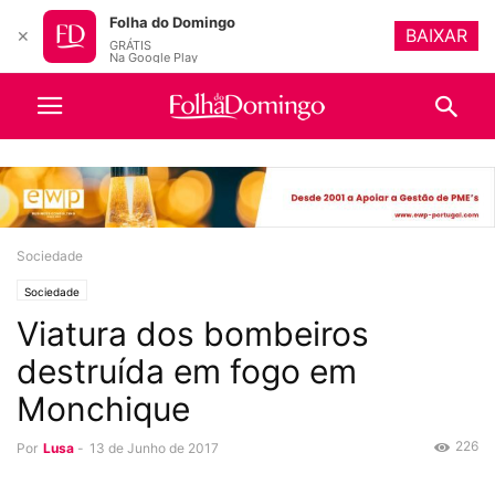
Folha do Domingo
BAIXAR
✕
GRÁTIS
Na Google Play
Sociedade
Sociedade
Viatura dos bombeiros
destruída em fogo em
Monchique
226
Por
Lusa
-
13 de Junho de 2017