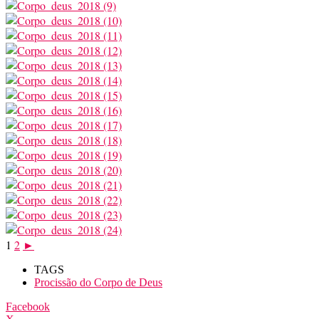
1
2
►
TAGS
Procissão do Corpo de Deus
Facebook