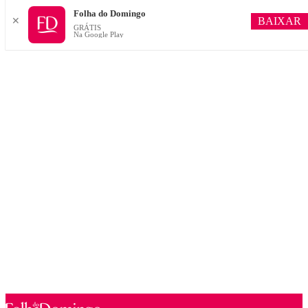
Folha do Domingo
BAIXAR
✕
GRÁTIS
Na Google Play