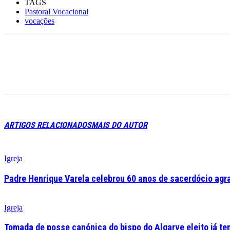
TAGS
Pastoral Vocacional
vocações
ARTIGOS RELACIONADOS
MAIS DO AUTOR
Igreja
Padre Henrique Varela celebrou 60 anos de sacerdócio agr
Igreja
Tomada de posse canónica do bispo do Algarve eleito já tem