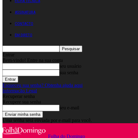
FICHA TÉCNICA
ASSINATURA
CONTACTO
EM DIRETO
Entrar
Bem-vindo! Entre na sua conta
seu usuário
sua senha
Esqueceu sua senha? Obtenha ajuda aqui
Informação Legal
Recuperar senha
Recupere sua senha
seu e-mail
Uma senha será enviada por e-mail para você.
Folha do Domingo