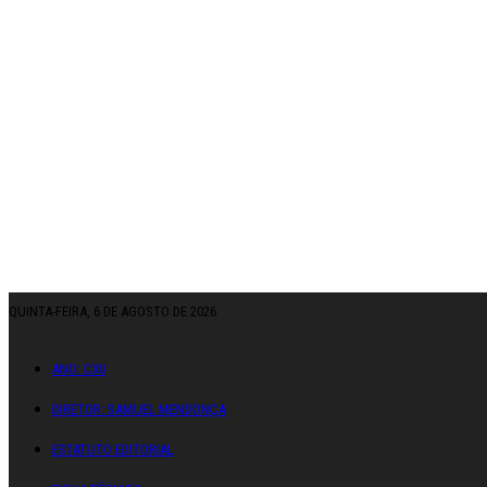
QUINTA-FEIRA, 6 DE AGOSTO DE 2026
ANO: CXII
DIRETOR: SAMUEL MENDONÇA
ESTATUTO EDITORIAL