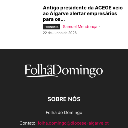
Antigo presidente da ACEGE veio
ao Algarve alertar empresários
para os...
Samuel Mendonça
-
ECONOMIA
22 de Junho de 2026
SOBRE NÓS
Folha do Domingo
Contato:
folha.domingo@diocese-algarve.pt