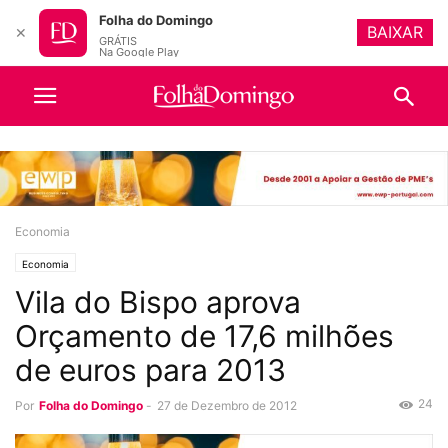
Folha do Domingo
BAIXAR
✕
GRÁTIS
Na Google Play
Economia
Economia
Vila do Bispo aprova
Orçamento de 17,6 milhões
de euros para 2013
24
Por
Folha do Domingo
-
27 de Dezembro de 2012