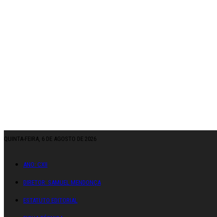
QUINTA-FEIRA, 6 DE AGOSTO DE 2026
ANO: CXII
DIRETOR: SAMUEL MENDONÇA
ESTATUTO EDITORIAL