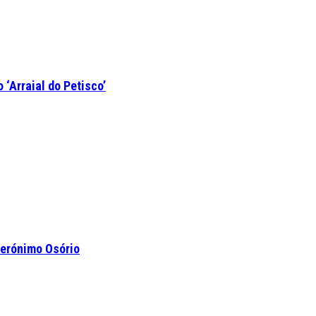
‘Arraial do Petisco’
Jerónimo Osório