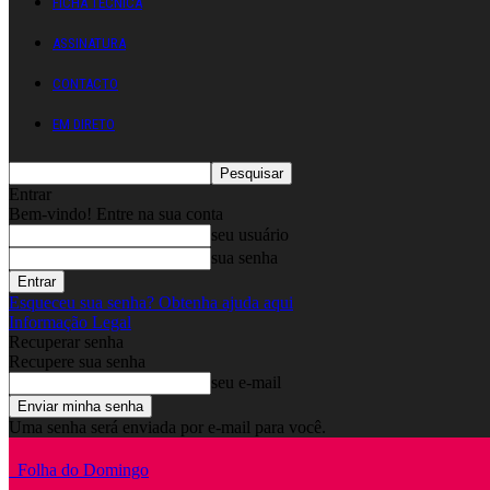
FICHA TÉCNICA
ASSINATURA
CONTACTO
EM DIRETO
Entrar
Bem-vindo! Entre na sua conta
seu usuário
sua senha
Esqueceu sua senha? Obtenha ajuda aqui
Informação Legal
Recuperar senha
Recupere sua senha
seu e-mail
Uma senha será enviada por e-mail para você.
Folha do Domingo