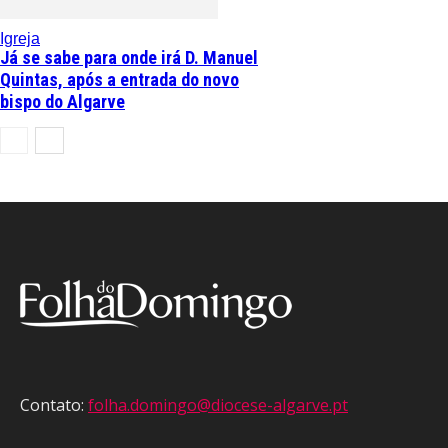
Igreja
Já se sabe para onde irá D. Manuel
Quintas, após a entrada do novo
bispo do Algarve
Contato:
folha.domingo@diocese-algarve.pt