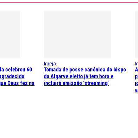
Igreja
I
la celebrou 60
Tomada de posse canónica do bispo
A
agradecido
do Algarve eleito já tem hora e
p
que Deus fez na
incluirá emissão ‘streaming’
j
a