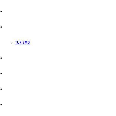
Sociedade
Economia
TURISMO
Política
Educação
Cultura
Ambiente