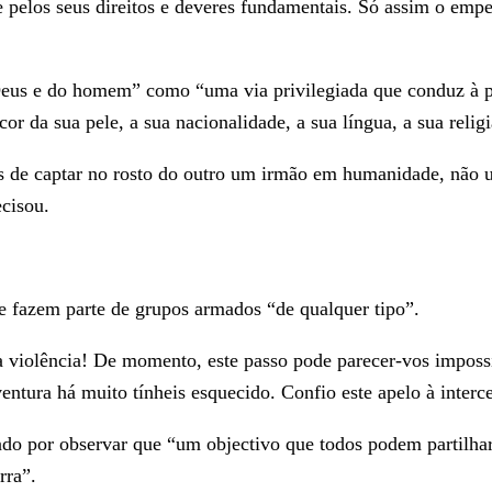
 pelos seus direitos e deveres fundamentais. Só assim o emp
Deus e do homem” como “uma via privilegiada que conduz à pa
or da sua pele, a sua nacionalidade, a sua língua, a sua relig
s de captar no rosto do outro um irmão em humanidade, não
ecisou.
ue fazem parte de grupos armados “de qualquer tipo”.
da violência! De momento, este passo pode parecer-vos impossí
rventura há muito tínheis esquecido. Confio este apelo à inte
 por observar que “um objectivo que todos podem partilhar –
rra”.