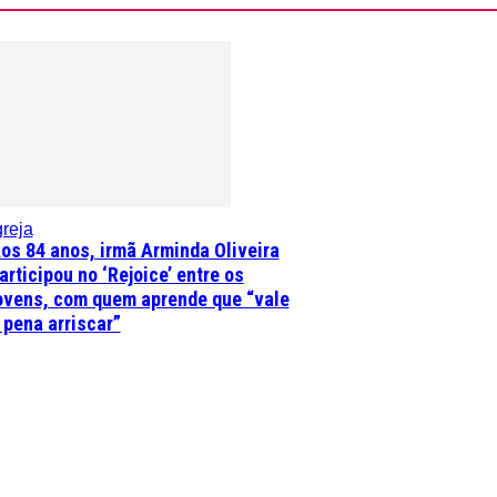
greja
os 84 anos, irmã Arminda Oliveira
articipou no ‘Rejoice’ entre os
ovens, com quem aprende que “vale
 pena arriscar”