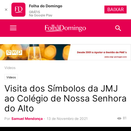
Folha do Domingo
BAIXAR
✕
GRÁTIS
Na Google Play
Videos
Videos
Visita dos Símbolos da JMJ
ao Colégio de Nossa Senhora
do Alto
81
Por
Samuel Mendonça
-
13 de Novembro de 2021