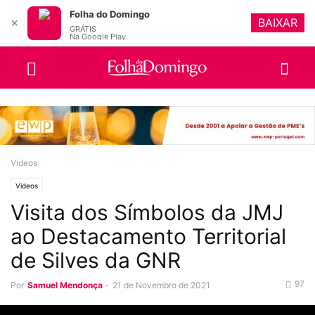
Folha do Domingo
BAIXAR
✕
GRÁTIS
Na Google Play
Videos
Videos
Visita dos Símbolos da JMJ
ao Destacamento Territorial
de Silves da GNR
97
Por
Samuel Mendonça
-
21 de Novembro de 2021