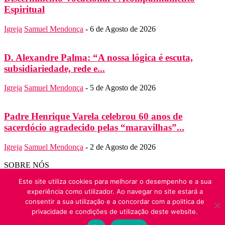
Espiritual
Igreja
Samuel Mendonça
-
6 de Agosto de 2026
D. Alexandre Palma: “A nossa lógica é escuta,
subsidiariedade, rede e...
Igreja
Samuel Mendonça
-
5 de Agosto de 2026
Padre Henrique Varela celebrou 60 anos de
sacerdócio agradecido pelas “maravilhas”...
Igreja
Samuel Mendonça
-
2 de Agosto de 2026
SOBRE NÓS
Folha do Domingo
Este site utiliza cookies para melhorar o desempenho e a sua
Contato:
folha.domingo@diocese-algarve.pt
experiência como utilizador. Ao navegar no site estará a
SIGA-NOS
© Folha do Domingo 2026, todos os direitos reservados.
consentir a sua utilização e a concordar com a politica de
privacidade e condições de utilização deste website.