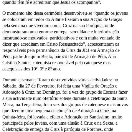
quando têm fé e acreditam que Jesus os acompanha”.
O momento alto desta cerimónia desenvolveu-se “quando os jovens
se colocaram em redor do Altar e fizeram a sua Acção de Graças
pela semana que viveram com a Cruz na sua Paróquia, onde
demonstraram uma enorme entrega, serenidade e interiorização
mostrando-se motivados, participativos e com muita vontade de
dizer que acreditam em Cristo Ressuscitado”, acrescentaram os
responsáveis pela permanência da Cruz da JDJ em Armação de
Pêra, padre Joaquim Beato, pároco de Armação de Pêra, Ana
Cristina Santos, catequista responsável pela catequese e os
catequistas dos 10º, 9º e 8º ano.
Durante a semana “foram desenvolvidas várias actividades: no
Sábado, dia 27 de Fevereiro, foi feita uma Vigília de Oração e
Adoração à Cruz, no Domingo, foi a vez do grupo de Escutas fazer
a sua actividade num ofertório solene durante a celebração da Santa
Missa, na Terça-feira, foi a vez dos grupos de catequese mais novos
que fizeram uma pequena celebração de Adoração à Cruz, na
Quinta-feira, foi levada a efeito a Adoração ao Santíssimo, muito
participada pelos jovens, com uma alusão à Cruz e na Sexta, a
Celebração de entrega da Cruz à paróquia de Porches, onde