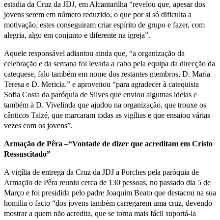
estadia da Cruz da JDJ, em Alcantarilha “revelou que, apesar dos
jovens serem em número reduzido, o que por si só dificulta a
motivação, estes conseguiram criar espírito de grupo e fazer, com
alegria, algo em conjunto e diferente na igreja”.
Aquele responsável adiantou ainda que, “a organização da
celebração e da semana foi levada a cabo pela equipa da direcção da
catequese, falo também em nome dos restantes membros, D. Maria
Teresa e D. Mericia.” e aproveitou “para agradecer à catequista
Sofia Costa da paróquia de Silves que enviou algumas ideias e
também à D. Vivelinda que ajudou na organização, que trouxe os
cânticos Taizé, que marcaram todas as vigílias e que ensaiou várias
vezes com os jovens”.
Armação de Pêra –“Vontade de dizer que acreditam em Cristo
Ressuscitado”
A vigília de entrega da Cruz da JDJ a Porches pela paróquia de
Armação de Pêra reuniu cerca de 130 pessoas, no passado dia 5 de
Março e foi presidida pelo padre Joaquim Beato que destacou na sua
homilia o facto “dos jovens também carregarem uma cruz, devendo
mostrar a quem não acredita, que se torna mais fácil suportá-la