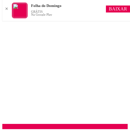
Folha do Domingo
BAIXAR
✕
GRÁTIS
Na Google Play