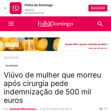
Folha do Domingo
BAIXAR
✕
GRÁTIS
Na Google Play
Sociedade
Sociedade
Viúvo de mulher que morreu
após cirurgia pede
indemnização de 500 mil
euros
26
Por
Samuel Mendonça
-
4 de Fevereiro de 2013