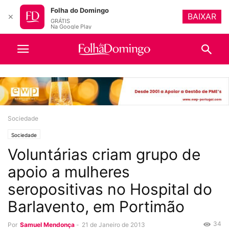
Folha do Domingo
BAIXAR
✕
GRÁTIS
Na Google Play
Sociedade
Sociedade
Voluntárias criam grupo de
apoio a mulheres
seropositivas no Hospital do
Barlavento, em Portimão
34
Por
Samuel Mendonça
-
21 de Janeiro de 2013