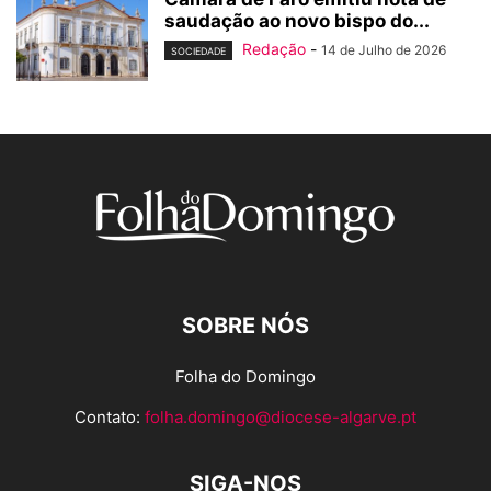
saudação ao novo bispo do...
Redação
-
14 de Julho de 2026
SOCIEDADE
SOBRE NÓS
Folha do Domingo
Contato:
folha.domingo@diocese-algarve.pt
SIGA-NOS