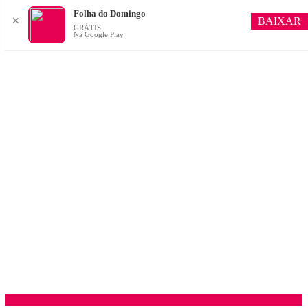
Folha do Domingo
BAIXAR
✕
GRÁTIS
Na Google Play