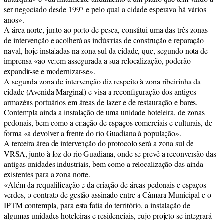
ser negociado desde 1997 e pelo qual a cidade esperava há vários
anos».
A área norte, junto ao porto de pesca, constitui uma das três zonas
de intervenção e acolherá as indústrias de construção e reparação
naval, hoje instaladas na zona sul da cidade, que, segundo nota de
imprensa «ao verem assegurada a sua relocalização, poderão
expandir-se e modernizar-se».
A segunda zona de intervenção diz respeito à zona ribeirinha da
cidade (Avenida Marginal) e visa a reconfiguração dos antigos
armazéns portuários em áreas de lazer e de restauração e bares.
Contempla ainda a instalação de uma unidade hoteleira, de zonas
pedonais, bem como a criação de espaços comerciais e culturais, de
forma «a devolver a frente do rio Guadiana à população».
A terceira área de intervenção do protocolo será a zona sul de
VRSA, junto à foz do rio Guadiana, onde se prevê a reconversão das
antigas unidades industriais, bem como a relocalização das ainda
existentes para a zona norte.
«Além da requalificação e da criação de áreas pedonais e espaços
verdes, o contrato de gestão assinado entre a Câmara Municipal e o
IPTM contempla, para esta fatia do território, a instalação de
algumas unidades hoteleiras e residenciais, cujo projeto se integrará